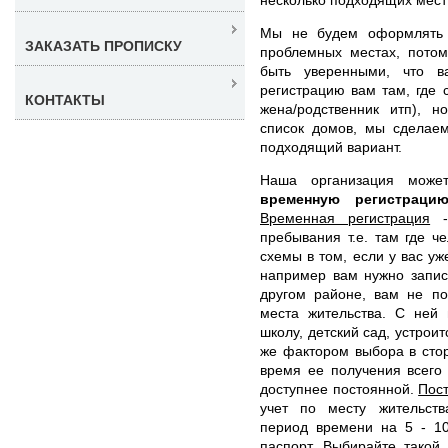
Мы не будем оформлять р
ЗАКАЗАТЬ ПРОПИСКУ
проблемных местах, пото
быть уверенными, что в
регистрацию вам там, где 
КОНТАКТЫ
жена/родственник итп), 
список домов, мы сделаем
подходящий вариант.
Наша организация мож
временную регистрац
Временная регистрация
- 
пребывания т.е. там где ч
схемы в том, если у вас уж
например вам нужно запис
другом районе, вам не по
места жительства. С ней 
школу, детский сад, устроит
же фактором выбора в стор
время ее получения всего
доступнее постоянной.
Пос
учет по месту жительст
период времени на 5 - 10
паспорт. Выбирайте такой